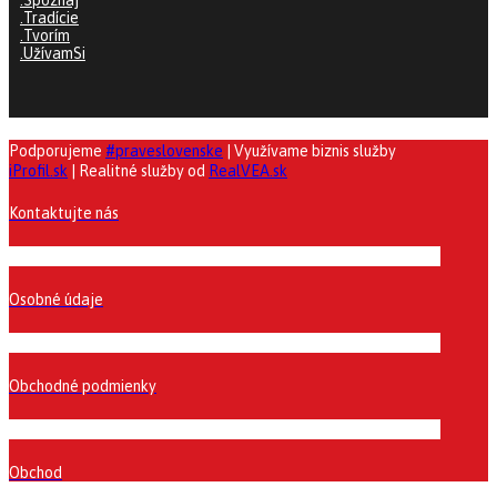
.Spoznaj
.Tradície
.Tvorím
.UžívamSi
Podporujeme
#praveslovenske
| Využívame biznis služby
iProfil.sk
| Realitné služby od
RealVEA.sk
Kontaktujte nás
Osobné údaje
Obchodné podmienky
Obchod