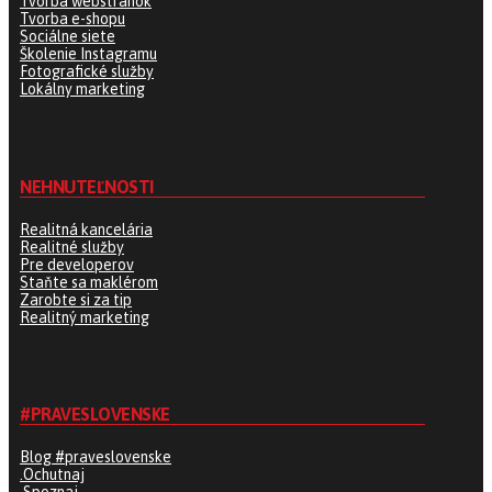
Tvorba webstránok
Tvorba e-shopu
Sociálne siete
Školenie Instagramu
Fotografické služby
Lokálny marketing
NEHNUTEĽNOSTI
Realitná kancelária
Realitné služby
Pre developerov
Staňte sa maklérom
Zarobte si za tip
Realitný marketing
#PRAVESLOVENSKE
Blog #praveslovenske
.Ochutnaj