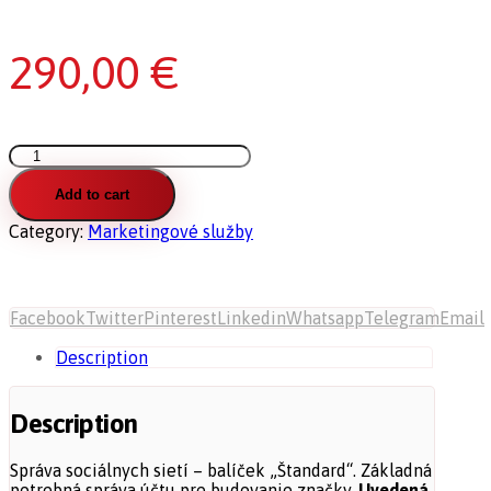
290,00
€
Správa
sociálnych
sietí
Add to cart
-
Category:
Marketingové služby
balíček
"Štandard"
quantity
Facebook
Twitter
Pinterest
Linkedin
Whatsapp
Telegram
Email
Description
Description
Správa sociálnych sietí – balíček „Štandard“. Základná
potrebná správa účtu pre budovanie značky.
Uvedená