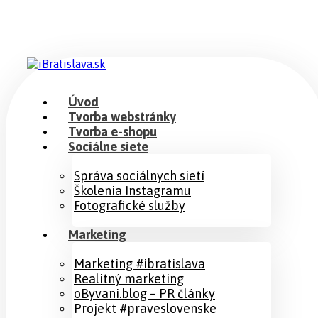
Úvod
Tvorba webstránky
Tvorba e-shopu
Sociálne siete
Správa sociálnych sietí
Školenia Instagramu
Fotografické služby
Marketing
Marketing #ibratislava
Realitný marketing
oByvani.blog – PR články
Projekt #praveslovenske