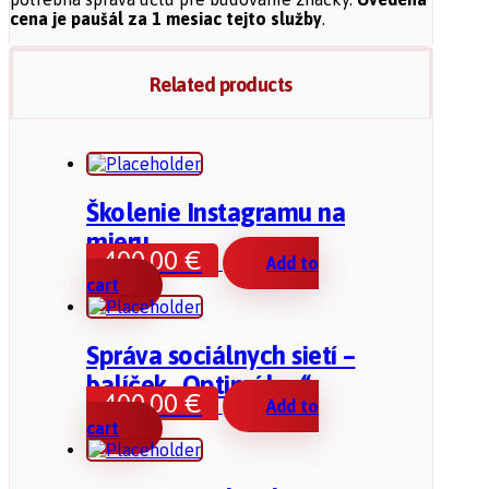
cena je paušál za 1 mesiac tejto služby
.
Related products
Školenie Instagramu na
mieru
400,00
€
Add to
cart
Správa sociálnych sietí –
balíček „Optimálne“
400,00
€
Add to
cart