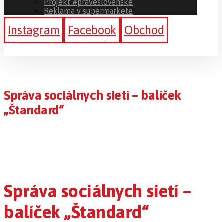
Projekt #praveslovenske
Reklama v supermarkete
Instagram
Facebook
Obchod
Sledujte a podporte #ibratislava
Správa sociálnych sietí – balíček
„Štandard“
Správa sociálnych sietí –
balíček „Štandard“