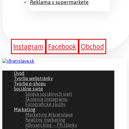
Reklama v supermarkete
Instagram
Facebook
Obchod
Úvod
Tvorba webstránky
Tvorba e-shopu
Sociálne siete
Správa sociálnych sietí
Školenia Instagramu
Fotografické služby
Marketing
Marketing #ibratislava
Realitný marketing
oByvani.blog – PR články