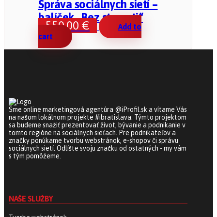
Správa sociálnych sietí –
balíček „Bez starosti“
550,00
€
Add to
cart
Sme online marketingová agentúra @iProfil.sk a vítame Vás
na našom lokálnom projekte #ibratislava. Týmto projektom
sa budeme snažiť prezentovať život, bývanie a podnikanie v
tomto regióne na sociálnych sieťach. Pre podnikateľov a
značky ponúkame tvorbu webstránok, e-shopov či správu
sociálnych sietí. Odlíšte svoju značku od ostatných - my vám
s tým pomôžeme.
NAŠE SLUŽBY