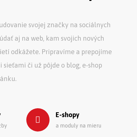
budovanie svojej značky na sociálnych
údať aj na web, kam svojich nových
ietí odkážete. Pripravíme a prepojíme
 sieťami či už pôjde o blog, e-shop
ránku.
y
E-shopy
žby
a moduly na mieru