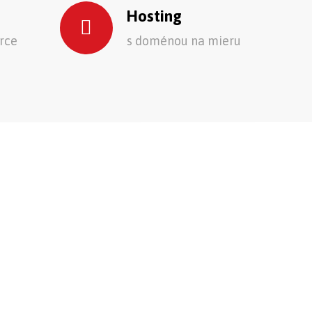
Hosting
rce
s doménou na mieru