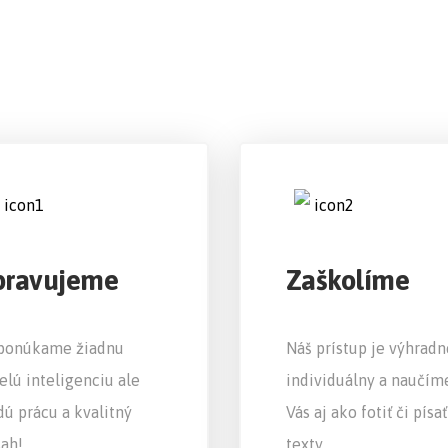
pravujeme
Zaškolíme
ponúkame žiadnu
Náš prístup je výhradn
lú inteligenciu ale
individuálny a naučím
dú prácu a kvalitný
Vás aj ako fotiť či písať
ah!
texty.