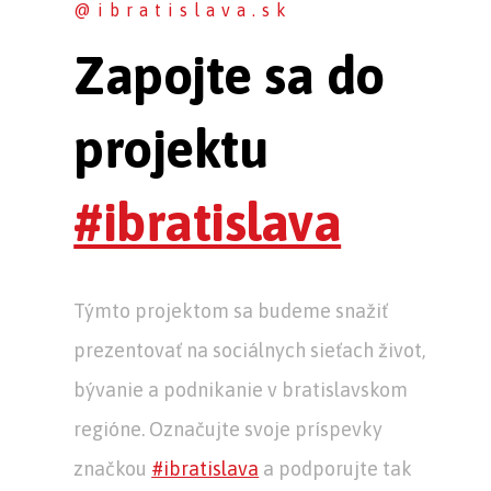
@ibratislava.sk
Zapojte sa do
projektu
#ibratislava
Týmto projektom sa budeme snažiť
prezentovať na sociálnych sieťach život,
bývanie a podnikanie v bratislavskom
regióne. Označujte svoje príspevky
značkou
#ibratislava
a podporujte tak