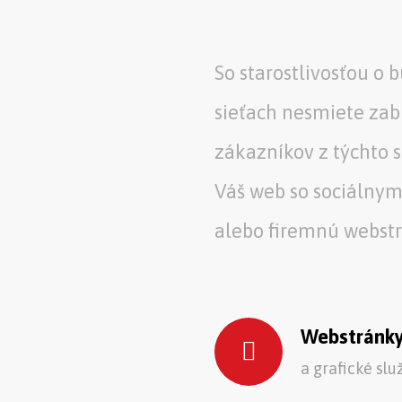
So starostlivosťou o 
sieťach nesmiete zab
zákazníkov z týchto s
Váš web so sociálnymi
alebo firemnú webst
Webstránk
a grafické slu