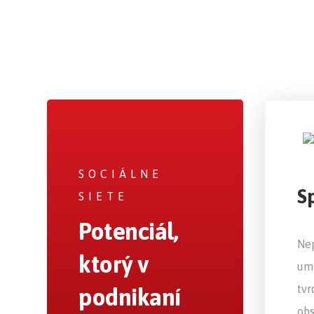
SOCIÁLNE
S
SIETE
Potenciál,
Ne
ktorý v
ume
tvr
podnikaní
obs