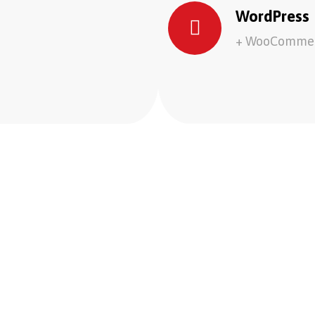
WordPress
+ WooComme