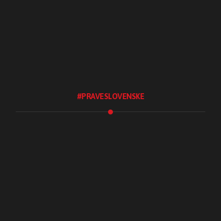
Realitné služby
Pre developerov
Staňte sa maklérom
Zarobte si za tip
Realitný marketing
#PRAVESLOVENSKE
Blog #praveslovenske
.Ochutnaj
.Spoznaj
.Tradície
.Tvorím
.UžívamSi