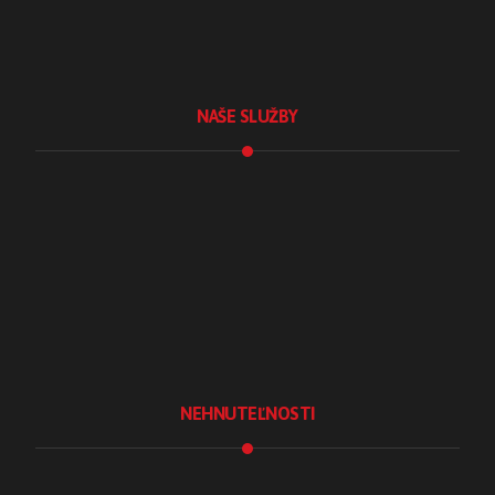
NAŠE SLUŽBY
Tvorba webstránok
Tvorba e-shopu
Sociálne siete
Školenie Instagramu
Fotografické služby
Lokálny marketing
NEHNUTEĽNOSTI
Realitná kancelária