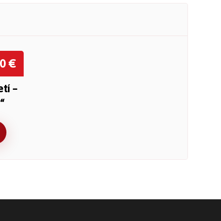
00
€
tí –
“