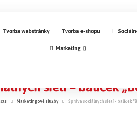
Tvorba webstránky
Tvorba e-shopu
Sociáln
Marketing
álnych sietí – balíček „B
cts
Marketingové služby
Správa sociálnych sietí - balíček "