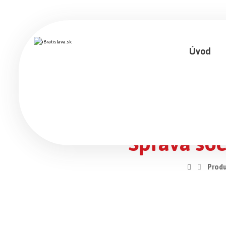
Úvod
Správa soci
Produ