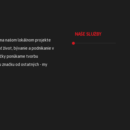
NAŠE SLUŽBY
 na našom lokálnom projekte
 život, bývanie a podnikanie v
Tvorba
načky ponúkame tvorbu
webstránok
ju značku od ostatných - my
Tvorba e-shopu
Sociálne siete
Školenie
Instagramu
Fotografické
služby
Lokálny marketing