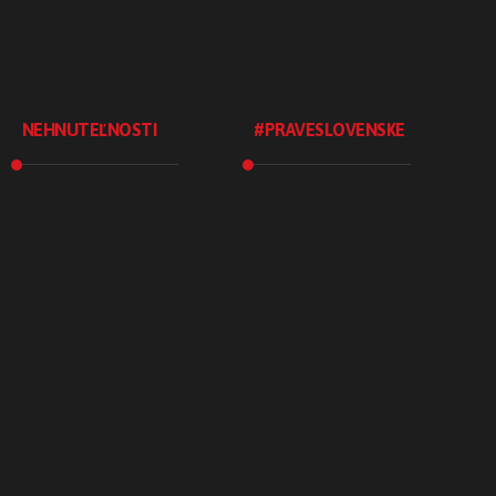
NEHNUTEĽNOSTI
#PRAVESLOVENSKE
Realitná
Blog
kancelária
#praveslovenske
Realitné služby
.Ochutnaj
Pre developerov
.Spoznaj
Staňte sa
.Tradície
maklérom
.Tvorím
Zarobte si za tip
.UžívamSi
Realitný marketing