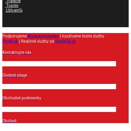
.Tradície
.Tvorím
.UžívamSi
Podporujeme
#praveslovenske
| Využívame biznis služby
iProfil.sk
| Realitné služby od
RealVEA.sk
Kontaktujte nás
Osobné údaje
Obchodné podmienky
Obchod