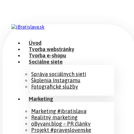
Úvod
Tvorba webstránky
Tvorba e-shopu
Sociálne siete
Správa sociálnych sietí
Školenia Instagramu
Fotografické služby
Marketing
Marketing #ibratislava
Realitný marketing
oByvani.blog – PR články
Projekt #praveslovenske