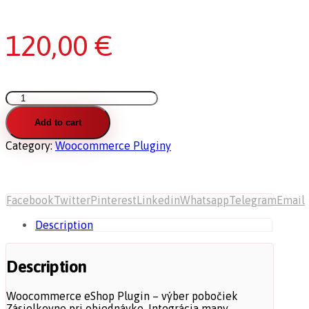
120,00
€
Woocommerce
Plugin
–
Add to cart
Zásielkovňa
Category:
Woocommerce Pluginy
quantity
Facebook
Twitter
Pinterest
Linkedin
Whatsapp
Telegram
Email
Description
Description
Woocommerce eShop Plugin – výber pobočiek
Zásielkovne pri objednávke. Integrácia mapy