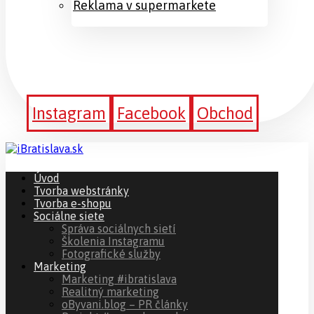
Reklama v supermarkete
Instagram
Facebook
Obchod
Úvod
Tvorba webstránky
Tvorba e-shopu
Sociálne siete
Správa sociálnych sietí
Školenia Instagramu
Fotografické služby
Marketing
Marketing #ibratislava
Realitný marketing
oByvani.blog – PR články