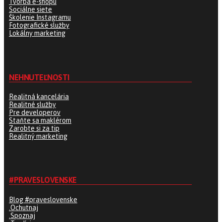
Tvorba e-shopu
Sociálne siete
Školenie Instagramu
Fotografické služby
Lokálny marketing
NEHNUTEĽNOSTI
Realitná kancelária
Realitné služby
Pre developerov
Staňte sa maklérom
Zarobte si za tip
Realitný marketing
#PRAVESLOVENSKE
Blog #praveslovenske
.Ochutnaj
.Spoznaj