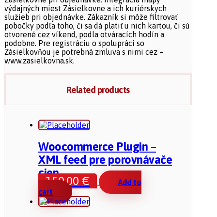
výdajných miest Zásielkovne a ich kuriérskych
služieb pri objednávke. Zákazník si môže filtrovať
pobočky podľa toho, či sa dá platiť u nich kartou, či sú
otvorené cez víkend, podla otváracích hodín a
podobne. Pre registráciu o spolupráci so
Zásielkovňou je potrebná zmluva s nimi cez –
www.zasielkovna.sk.
Related products
Woocommerce Plugin –
XML feed pre porovnávače
cien
150,00
€
Add to
cart