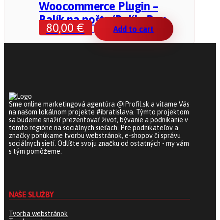
Woocommerce Plugin –
Balík na poštu/BalíkoBox
80,00
€
Add to cart
Sme online marketingová agentúra @iProfil.sk a vítame Vás
na našom lokálnom projekte #ibratislava. Týmto projektom
sa budeme snažiť prezentovať život, bývanie a podnikanie v
tomto regióne na sociálnych sieťach. Pre podnikateľov a
značky ponúkame tvorbu webstránok, e-shopov či správu
sociálnych sietí. Odlíšte svoju značku od ostatných - my vám
s tým pomôžeme.
NAŠE SLUŽBY
Tvorba webstránok