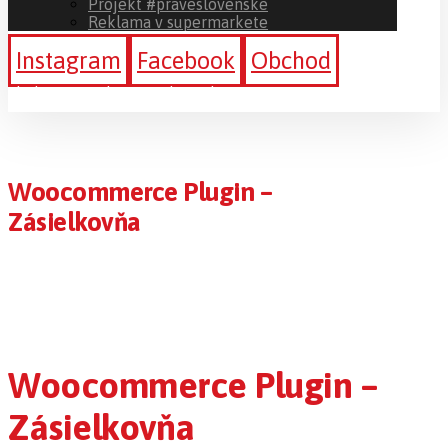
Projekt #praveslovenske
Reklama v supermarkete
Instagram
Facebook
Obchod
Sledujte a podporte #ibratislava
Woocommerce Plugin –
Zásielkovňa
Woocommerce Plugin –
Zásielkovňa