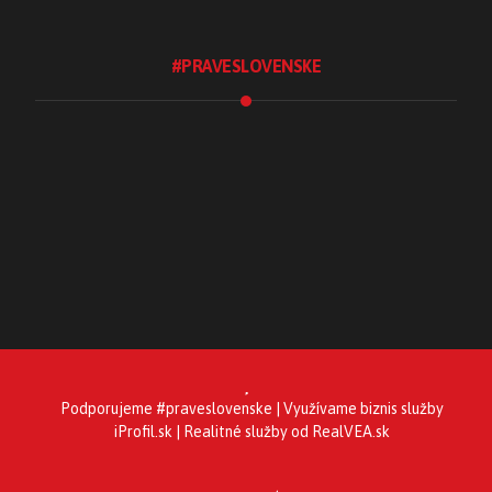
#PRAVESLOVENSKE
Blog #praveslovenske
.Ochutnaj
.Spoznaj
.Tradície
.Tvorím
.UžívamSi
Podporujeme
#praveslovenske
| Využívame biznis služby
iProfil.sk
| Realitné služby od
RealVEA.sk