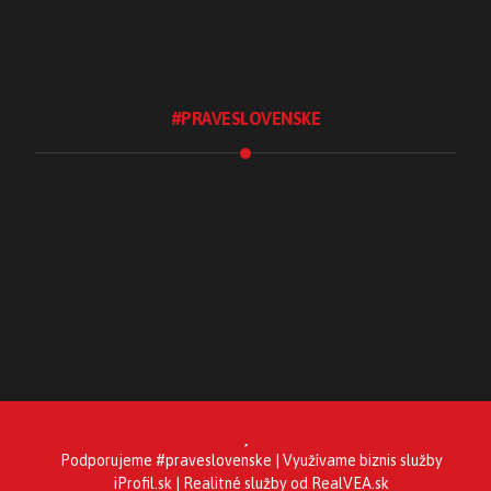
Realitný marketing
#PRAVESLOVENSKE
Blog #praveslovenske
.Ochutnaj
.Spoznaj
.Tradície
.Tvorím
.UžívamSi
Podporujeme
#praveslovenske
| Využívame biznis služby
iProfil.sk
| Realitné služby od
RealVEA.sk