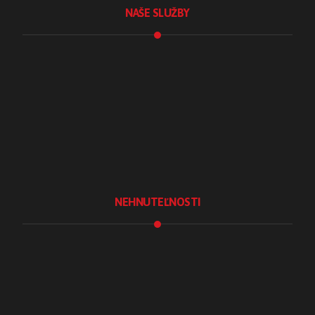
NAŠE SLUŽBY
Tvorba webstránok
Tvorba e-shopu
Sociálne siete
Školenie Instagramu
Fotografické služby
Lokálny marketing
NEHNUTEĽNOSTI
Realitná kancelária
Realitné služby
Pre developerov
Staňte sa maklérom
Zarobte si za tip