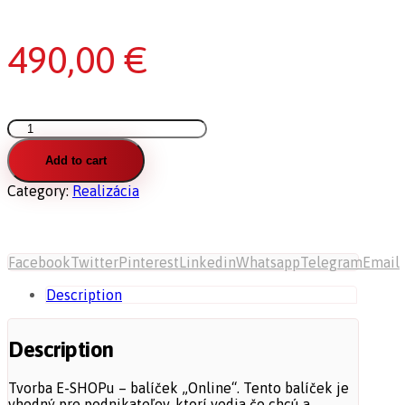
490,00
€
Tvorba
E-
SHOPu
Add to cart
–
Category:
Realizácia
balíček
„Online“
quantity
Facebook
Twitter
Pinterest
Linkedin
Whatsapp
Telegram
Email
Description
Description
Tvorba E-SHOPu – balíček „Online“. Tento balíček je
vhodný pre podnikateľov, ktorí vedia čo chcú a