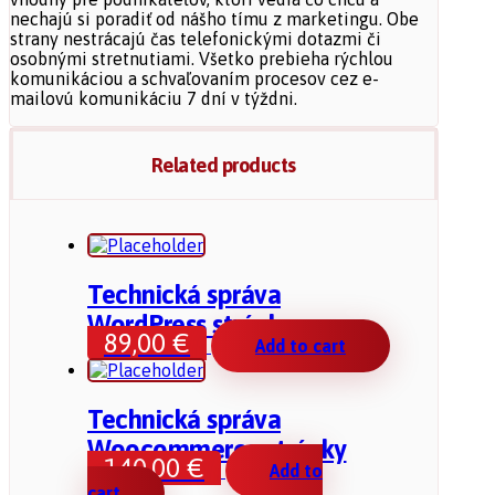
nechajú si poradiť od nášho tímu z marketingu. Obe
strany nestrácajú čas telefonickými dotazmi či
osobnými stretnutiami. Všetko prebieha rýchlou
komunikáciou a schvaľovaním procesov cez e-
mailovú komunikáciu 7 dní v týždni.
Related products
Technická správa
WordPress stránky
89,00
€
Add to cart
Technická správa
Woocommerce stránky
140,00
€
Add to
cart