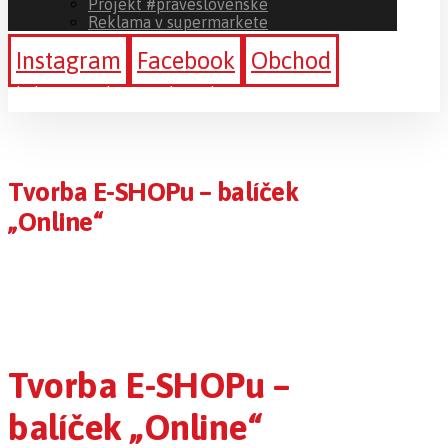
Projekt #praveslovenske
Reklama v supermarkete
Instagram
Facebook
Obchod
Sledujte a podporte #ibratislava
Tvorba E-SHOPu – balíček
„Online“
Tvorba E-SHOPu –
balíček „Online“