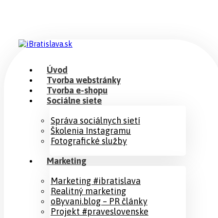
Úvod
Tvorba webstránky
Tvorba e-shopu
Sociálne siete
Správa sociálnych sietí
Školenia Instagramu
Fotografické služby
Marketing
Marketing #ibratislava
Realitný marketing
oByvani.blog – PR články
Projekt #praveslovenske