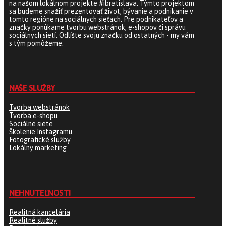
na našom lokálnom projekte #ibratislava. Týmto projektom
sa budeme snažiť prezentovať život, bývanie a podnikanie v
tomto regióne na sociálnych sieťach. Pre podnikateľov a
značky ponúkame tvorbu webstránok, e-shopov či správu
sociálnych sietí. Odlíšte svoju značku od ostatných - my vám
s tým pomôžeme.
NAŠE SLUŽBY
Tvorba webstránok
Tvorba e-shopu
Sociálne siete
Školenie Instagramu
Fotografické služby
Lokálny marketing
NEHNUTEĽNOSTI
Realitná kancelária
Realitné služby