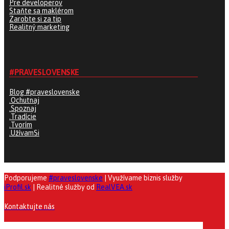
Pre developerov
Staňte sa maklérom
Zarobte si za tip
Realitný marketing
#PRAVESLOVENSKE
Blog #praveslovenske
.Ochutnaj
.Spoznaj
.Tradície
.Tvorím
.UžívamSi
Podporujeme
#praveslovenske
| Využívame biznis služby
iProfil.sk
| Realitné služby od
RealVEA.sk
Kontaktujte nás