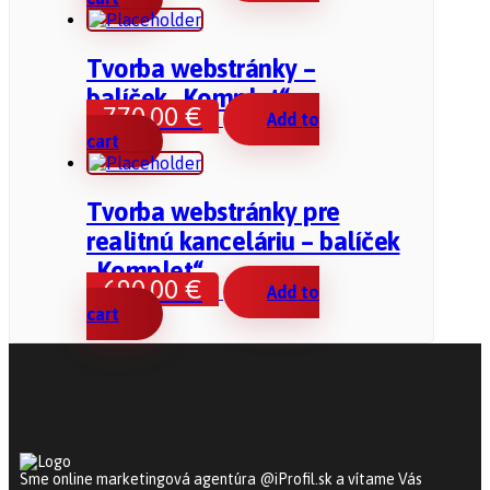
Tvorba webstránky –
balíček „Komplet“
770,00
€
Add to
cart
Tvorba webstránky pre
realitnú kanceláriu – balíček
„Komplet“
690,00
€
Add to
cart
Sme online marketingová agentúra @iProfil.sk a vítame Vás