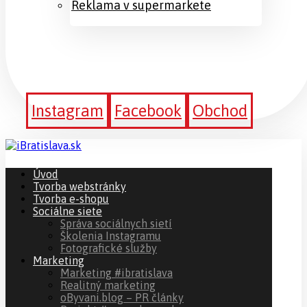
Reklama v supermarkete
Instagram
Facebook
Obchod
Úvod
Tvorba webstránky
Tvorba e-shopu
Sociálne siete
Správa sociálnych sietí
Školenia Instagramu
Fotografické služby
Marketing
Marketing #ibratislava
Realitný marketing
oByvani.blog – PR články