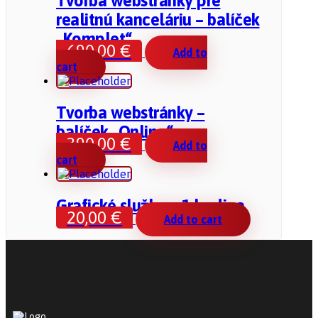
Tvorba webstránky pre
realitnú kanceláriu – balíček
„Komplet“
690,00
€
Add to
cart
Tvorba webstránky –
balíček „Online“
390,00
€
Add to
cart
Grafické služby – 1 hodina
20,00
€
Add to cart