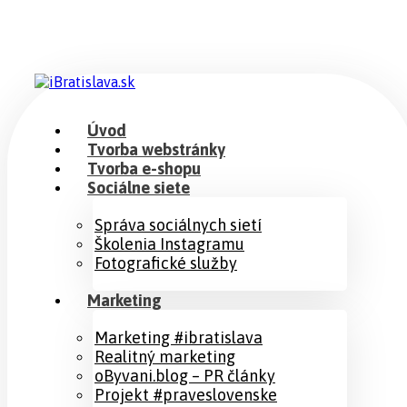
Úvod
Tvorba webstránky
Tvorba e-shopu
Sociálne siete
Správa sociálnych sietí
Školenia Instagramu
Fotografické služby
Marketing
Marketing #ibratislava
Realitný marketing
oByvani.blog – PR články
Projekt #praveslovenske