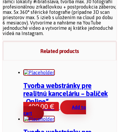
rámci lokality #ibratislava, tvorba max. 30 fotografií
profesionálnou zrkadlovkou + postprodukcia záberov,
max. 5x 360° sférické fotografie (prípadne 3D scan
priestorov max. 5 izieb s uložením na cloud po dobu
6 mesiacov). Vytvoríme a nahráme na YouTube
jednoduché video a vytvoríme aj krátke jednoduché
videá na Instagram.
Related products
Tvorba webstránky pre
realitnú kanceláriu – balíček
„Online“
490,00
€
Add to
cart