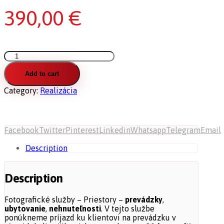
390,00
€
Fotografické
služby
-
Add to cart
Priestory
Category:
Realizácia
quantity
Facebook
Twitter
Pinterest
Linkedin
Whatsapp
Telegram
Email
Description
Description
Fotografické služby – Priestory –
prevádzky
,
ubytovanie
,
nehnuteľnosti
. V tejto službe
ponúkneme príjazd ku klientovi na prevádzku v