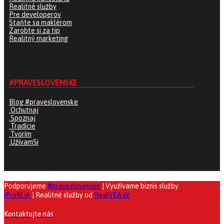
Realitné služby
Pre developerov
Staňte sa maklérom
Zarobte si za tip
Realitný marketing
#PRAVESLOVENSKE
Blog #praveslovenske
.Ochutnaj
.Spoznaj
.Tradície
.Tvorím
.UžívamSi
Podporujeme
#praveslovenske
| Využívame biznis služby
iProfil.sk
| Realitné služby od
RealVEA.sk
Kontaktujte nás