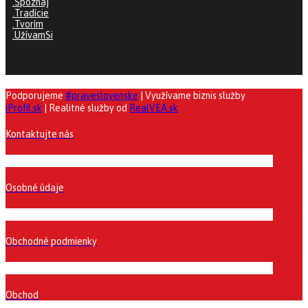
.Spoznaj
.Tradície
.Tvorím
.UžívamSi
Podporujeme
#praveslovenske
| Využívame biznis služby
iProfil.sk
| Realitné služby od
RealVEA.sk
Kontaktujte nás
Osobné údaje
Obchodné podmienky
Obchod