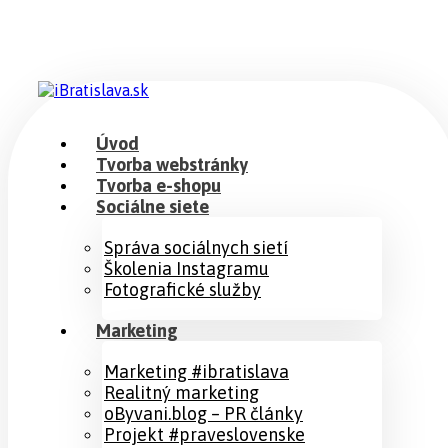
Úvod
Tvorba webstránky
Tvorba e-shopu
Sociálne siete
Správa sociálnych sietí
Školenia Instagramu
Fotografické služby
Marketing
Marketing #ibratislava
Realitný marketing
oByvani.blog – PR články
Projekt #praveslovenske