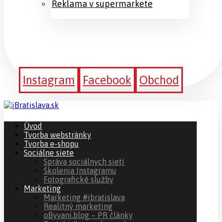
Reklama v supermarkete
Instagram
Facebook
Obchod
Úvod
Tvorba webstránky
Tvorba e-shopu
Sociálne siete
Správa sociálnych sietí
Školenia Instagramu
Fotografické služby
Marketing
Marketing #ibratislava
Realitný marketing
oByvani.blog – PR články